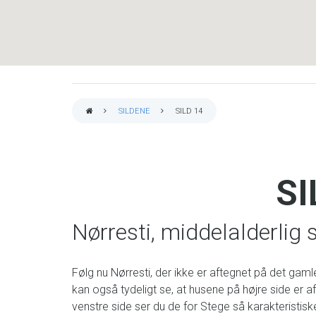
SILDENE
SILD 14
BRØDKRUMME
SI
Nørresti, middelalderlig s
Følg nu Nørresti, der ikke er aftegnet på det gamle 
kan også tydeligt se, at husene på højre side er a
venstre side ser du de for Stege så karakterist