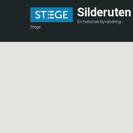
Gå
Silderuten
til
hovedindhold
En historisk byvandring i
Stege