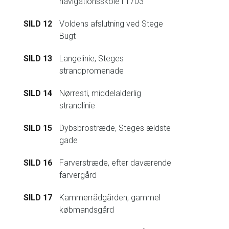
navigationsskole i 1703
SILD 12
Voldens afslutning ved Stege
Bugt
SILD 13
Langelinie, Steges
strandpromenade
SILD 14
Nørresti, middelalderlig
strandlinie
SILD 15
Dybsbrostræde, Steges ældste
gade
SILD 16
Farverstræde, efter daværende
farvergård
SILD 17
Kammerrådgården, gammel
købmandsgård