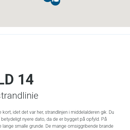
LD 14
trandlinie
kort, idet det var her, strandlinjen i middelalderen gik. Du
f betydeligt nyere dato, da de er bygget på opfyld. På
iske lange smalle grunde. De mange omsiggribende brande