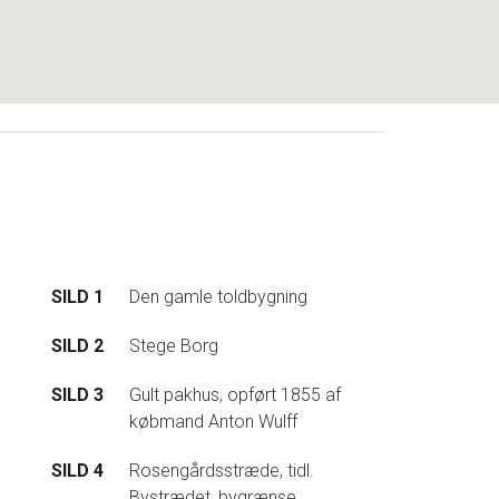
SILD 1
Den gamle toldbygning
SILD 2
Stege Borg
SILD 3
Gult pakhus, opført 1855 af
købmand Anton Wulff
SILD 4
Rosengårdsstræde, tidl.
Bystrædet, bygrænse