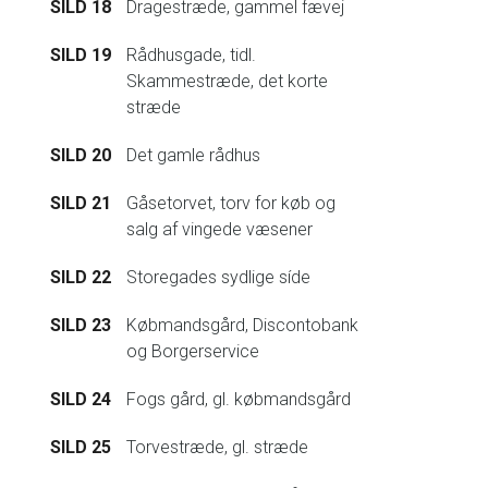
SILD 18
Dragestræde, gammel fævej
SILD 19
Rådhusgade, tidl.
Skammestræde, det korte
stræde
SILD 20
Det gamle rådhus
SILD 21
Gåsetorvet, torv for køb og
salg af vingede væsener
SILD 22
Storegades sydlige síde
SILD 23
Købmandsgård, Discontobank
og Borgerservice
SILD 24
Fogs gård, gl. købmandsgård
SILD 25
Torvestræde, gl. stræde