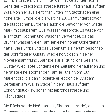
zum Bierbrauen. Gleich hinter der Hecke auf der rechten
Seite der Møllebrønds-stræde führt ein Pfad hinauf auf den
Wall. Von hier aus sieht man unten im Stadtgraben eine
hohe alte Pumpe, die bis weit ins 20. Jahrhundert sowohl
die städtischen Bürger als auch die Bewohner von Stege
Mark mit sauberem Quellwasser versorgte. Es wurde vor
allem zum Kochen und Waschen verwendet, da das
Brunnenwasser vieler Familien einen hohen Ockergehalt
hatte. Die Pumpe und das Leben um sie herum beschrieb
der Schriftsteller Gustav Wied eindrück-lich in seiner
Novellensammlung „Barnlige sjæle“ (Kindliche Seelen).
Gustav Wied lebte übrigens eine Zeit lang hier auf Møn und
heiratete eine Tochter der Familie Tutein vom Gut
Marienborg; bis dahin logierte er jedoch bei „Madam
Bertelsen am Wall in Stege“ in dem Haus auf dem
Eckgrundstück zwischen Møllebrøndsstræde und
Rådhusgade.
Die Rådhusgade hieß damals „Skammestræde“, da sie im