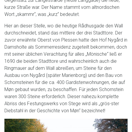
Gegensatz zur Langestræde (heute Langgade) die neue,
kurze Straße war. Der Name stammt vom altnordischen
Wort „skammr“, was „kurz“ bedeutet.
Hier an dieser Stelle, wo die heutige Rådhusgade den Wall
durchschneidet, stand das mittlere der drei Stadttore. Der
zuvor erwähnte Oberst von Plessen hatte den Hof Nygård in
Damsholte als Sommerresidenz zugeteilt bekommen, doch
mit seiner üblichen Verachtung für alles „Mönische“ ließ er
1690 die beiden Stadttore und wahrscheinlich auch die
Ringmauer auf dem Wall abreißen, um Steine für den
Ausbau von Nygård (später Marienborg) und den Bau von
Schornsteinen für die ca. 400 Gardistenwohnungen, die auf
Møn gebaut wurden, zu beschaffen. Für jeden Schornstein
waren 300 Steine erforderlich. Dieser nahezu komplette
Abriss des Festungswerks von Stege wird als „grös-ster
Diebstahl in der Geschichte von Møn“ bezeichnet!