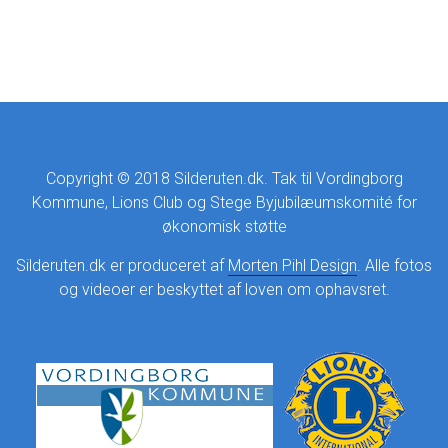
Copyright © 2018 Silderuten.dk. Tak til Vordingborg
Kommune, Lions Club og Stege Byjubilæumskomité for
økonomisk støtte
Silderuten.dk er produceret af
Morten Pihl Design
. Alle fotos
og videoer er beskyttet af loven om ophavsret.