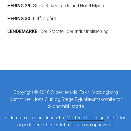
HERING 29
Store Kirkestræde und Hotel Møen
HERING 30
Luffes gård
LENDEMARKE
Der Stadtteil der Industrialisierung
Copyright © 2018 Silderuten.dk. Tak til Vordingborg
Kommune, Lions Club og Stege Byjubilæumskomité for
økonomisk støtte
Silderuten.dk er produceret af
Morten Pihl Design
. Alle fotos
og videoer er beskyttet af loven om ophavsret.